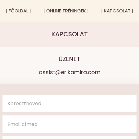
| FŐOLDAL |
| ONLINE TRÉNINGEK |
| KAPCSOLAT |
KAPCSOLAT
ÜZENET
assist@erikamira.com