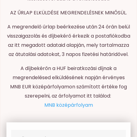
AZ ŰRLAP ELKÜLDÉSE MEGRENDELÉSNEK MINŐSÜL.
A megrendelő űrlap beérkezése után 24 órán belül
visszaigazolás és díjbekérő érkezik a postafiókodba
az itt megadott adataid alapján, mely tartalmazza
az átutalási adatokat, 3 napos fizetési határidővel.
A díjbekérőn a HUF beiratkozási díjnak a
megrendelésed elküldésének napján érvényes
MNB EUR középárfolyamon számított értéke fog
szerepelni, az árfolyamot itt találod:
MNB középárfolyam