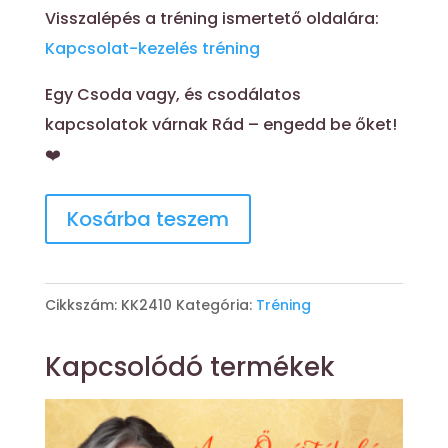
Visszalépés a tréning ismertető oldalára:
Kapcsolat-kezelés tréning
Egy Csoda vagy, és csodálatos
kapcsolatok várnak Rád – engedd be őket!
❤️
Kapcsolat-
Kosárba teszem
kezelés
-
Online
Cikkszám:
KK2410
Kategória:
Tréning
tréning
mennyiség
Kapcsolódó termékek