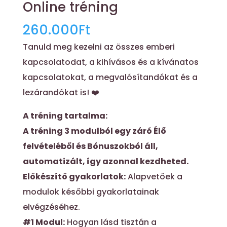
Online tréning
260.000
Ft
Tanuld meg kezelni az összes emberi
kapcsolatodat, a kihívásos és a kívánatos
kapcsolatokat, a megvalósítandókat és a
lezárandókat is! ❤️
A tréning tartalma:
A tréning 3 modulból egy záró Élő
felvételéből és Bónuszokból áll,
automatizált, így azonnal kezdheted.
Előkészítő gyakorlatok:
Alapvetőek a
modulok későbbi gyakorlatainak
elvégzéséhez.
#1 Modul:
Hogyan lásd tisztán a