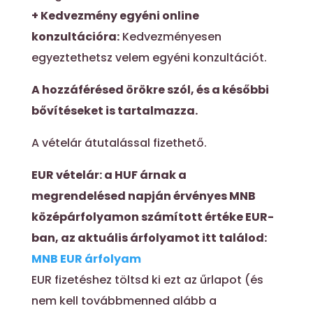
+ Kedvezmény egyéni online
konzultációra:
K
edvezményesen
egyeztethetsz velem egyéni konzultációt.
A hozzáférésed örökre szól, és a későbbi
bővítéseket is tartalmazza.
A vételár átutalással fizethető.
EUR vételár: a HUF árnak a
megrendelésed napján érvényes MNB
középárfolyamon számított értéke EUR-
ban, az aktuális árfolyamot itt találod:
MNB EUR árfolyam
EUR fizetéshez töltsd ki ezt az űrlapot (és
nem kell továbbmenned alább a