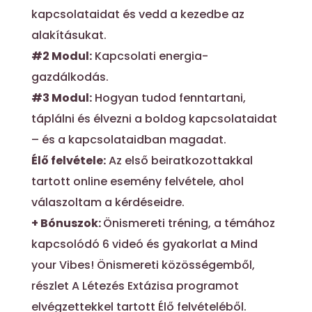
kapcsolataidat és vedd a kezedbe az
alakításukat.
#2 Modul:
Kapcsolati energia-
gazdálkodás.
#3 Modul:
Hogyan tudod fenntartani,
táplálni és élvezni a boldog kapcsolataidat
– és a kapcsolataidban magadat.
Élő felvétele:
Az első beiratkozottakkal
tartott online esemény felvétele, ahol
válaszoltam a kérdéseidre.
+ Bónuszok:
Önismereti tréning, a témához
kapcsolódó 6 videó és gyakorlat a Mind
your Vibes! Önismereti közösségemből,
részlet A Létezés Extázisa programot
elvégzettekkel tartott Élő felvételéből.