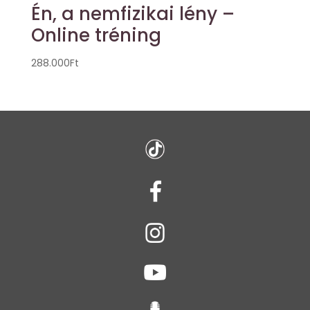
Én, a nemfizikai lény –
Online tréning
288.000
Ft